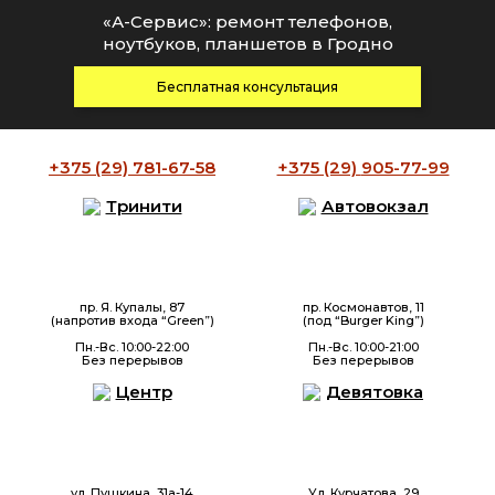
«А-Сервис»: ремонт телефонов,
ноутбуков, планшетов в Гродно
Бесплатная консультация
+375 (29)
781-67-58
+375 (29)
905-77-99
Тринити
Автовокзал
пр. Я. Купалы, 87
пр. Космонавтов, 11
(напротив входа “Green”)
(под “Burger King”)
Пн.-Вс. 10:00-22:00
Пн.-Вс. 10:00-21:00
Без перерывов
Без перерывов
Центр
Девятовка
ул. Пушкина, 31а-14
Ул. Курчатова, 29