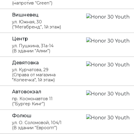
(напротив “Green”)
Вишневец
ул. Южная, 30
(“Мегабренд”, 1й этаж)
Центр
ул. Пушкина, 31а-14
(В здании “Алми”)
Девятовка
ул. Курчатова, 29
(Справа от магазина
"Копеечка", 1й этаж)
Автовокзал
пр. Космонавтов 11
(“Бургер Кинг”)
Фолюш
ул. О. Соломовой, 104/1
(В здании “Евроопт”)