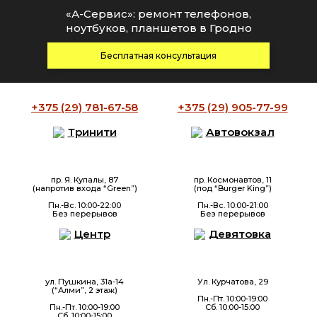
«А-Сервис»: ремонт телефонов,
ноутбуков, планшетов в Гродно
Бесплатная консультация
+375 (29)
781-67-58
+375 (29)
905-77-99
Тринити
Автовокзал
пр. Я. Купалы, 87
пр. Космонавтов, 11
(напротив входа “Green”)
(под “Burger King”)
Пн.-Вс. 10:00-22:00
Пн.-Вс. 10:00-21:00
Без перерывов
Без перерывов
Центр
Девятовка
ул. Пушкина, 31а-14
Ул. Курчатова, 29
(“Алми”, 2 этаж)
Пн.-Пт. 10:00-19:00
Пн.-Пт. 10:00-19:00
Сб. 10:00-15:00
Сб. 10:00-15:00