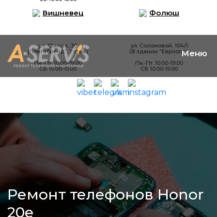
Вишневец
Фолюш
ул. Южная, 30
ул. Соломовой, 104/1
(“Мегабренд”, 1 этаж)
(В здании “Евроопт”)
Пн.-Пт. 10:00-19:00
Пн.-Пт. 10:00-19:00
Сб. 10:00-15:00
Сб. 10:00-15:00
Ремонт телефонов Honor
20e