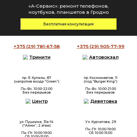
«А-Сервис»: ремонт телефонов,
ноутбуков, планшетов в Гродно
Бесплатная консультация
+375 (29)
781-67-58
+375 (29)
905-77-99
Тринити
Автовокзал
пр. Я. Купалы, 87
пр. Космонавтов, 11
(напротив входа “Green”)
(под “Burger King”)
Пн.-Вс. 10:00-22:00
Пн.-Вс. 10:00-21:00
Без перерывов
Без перерывов
Центр
Девятовка
ул. Пушкина, 31а-14
Ул. Курчатова, 29
(“Алми”, 2 этаж)
Пн.-Пт. 10:00-19:00
Пн.-Пт. 10:00-19:00
Сб. 10:00-15:00
Сб. 10:00-15:00