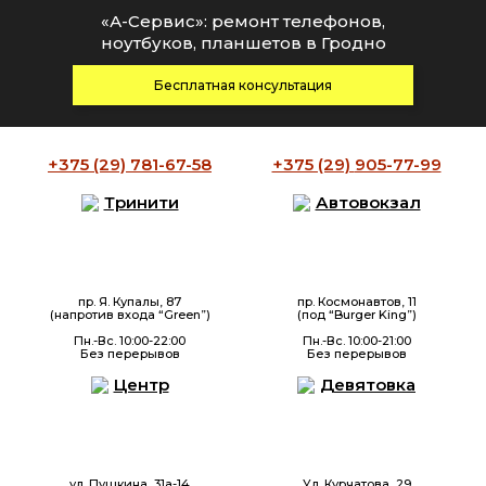
«А-Сервис»: ремонт телефонов,
ноутбуков, планшетов в Гродно
Бесплатная консультация
+375 (29)
781-67-58
+375 (29)
905-77-99
Тринити
Автовокзал
пр. Я. Купалы, 87
пр. Космонавтов, 11
(напротив входа “Green”)
(под “Burger King”)
Пн.-Вс. 10:00-22:00
Пн.-Вс. 10:00-21:00
Без перерывов
Без перерывов
Центр
Девятовка
ул. Пушкина, 31а-14
Ул. Курчатова, 29