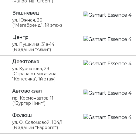
(напротив “Green”)
Вишневец
ул. Южная, 30
(“Мегабренд”, 1й этаж)
Центр
ул. Пушкина, 31а-14
(В здании “Алми”)
Девятовка
ул. Курчатова, 29
(Справа от магазина
"Копеечка", 1й этаж)
Автовокзал
пр. Космонавтов 11
(“Бургер Кинг”)
Фолюш
ул. О. Соломовой, 104/1
(В здании “Евроопт”)