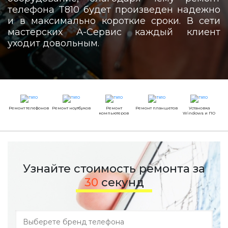
телефона T810 будет произведен надежно
и в максимально короткие сроки. В сети
мастерских А-Сервис каждый клиент
уходит довольным.
Ремонт телефонов
Ремонт ноутбуков
Ремонт
Ремонт планшетов
Установка
компьютеров
Windows и ПО
Узнайте стоимость ремонта за
30
секунд