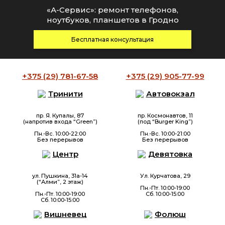
«А-Сервис»: ремонт телефонов,
ноутбуков, планшетов в Гродно
Бесплатная консультация
+375 (29)
781-67-58
+375 (29)
905-77-99
Тринити
Автовокзал
пр. Я. Купалы, 87
пр. Космонавтов, 11
(напротив входа “Green”)
(под “Burger King”)
Пн.-Вс. 10:00-22:00
Пн.-Вс. 10:00-21:00
Без перерывов
Без перерывов
Центр
Девятовка
ул. Пушкина, 31а-14
Ул. Курчатова, 29
(“Алми”, 2 этаж)
Пн.-Пт. 10:00-19:00
Пн.-Пт. 10:00-19:00
Сб. 10:00-15:00
Сб. 10:00-15:00
Вишневец
Фолюш