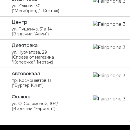
ул. Южная, 30
(“Мегабренд”, 1й этаж)
Центр
ул. Пушкина, 31а-14
(В здании “Алми”)
Девятовка
ул. Курчатова, 29
(Справа от магазина
"Копеечка", 1й этаж)
Автовокзал
пр. Космонавтов 11
(“Бургер Кинг”)
Фолюш
ул. О. Соломовой, 104/1
(В здании “Евроопт”)