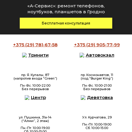
«А-Сервис»: ремонт телефонов,
ноутбуков, планшетов в Гродно
Бесплатная консультация
+375 (29)
781-67-58
+375 (29)
905-77-99
Тринити
Автовокзал
пр. Я. Купалы, 87
пр. Космонавтов, 11
(напротив входа “Green”)
(под “Burger King”)
Пн.-Вс. 10:00-22:00
Пн.-Вс. 10:00-21:00
Без перерывов
Без перерывов
Центр
Девятовка
ул. Пушкина, 31а-14
Ул. Курчатова, 29
(“Алми”, 2 этаж)
Пн.-Пт. 10:00-19:00
Пн.-Пт. 10:00-19:00
Сб. 10:00-15:00
Сб. 10:00-15:00