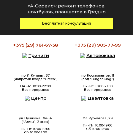
«А-Сервис»: ремонт телефонов,
ноутбуков, планшетов в Гродно
Бесплатная консультация
+375 (29)
781-67-58
+375 (29)
905-77-99
Тринити
Автовокзал
пр. Я. Купалы, 87
пр. Космонавтов, 11
(напротив входа “Green”)
(под “Burger King”)
Пн.-Вс. 10:00-22:00
Пн.-Вс. 10:00-21:00
Без перерывов
Без перерывов
Центр
Девятовка
ул. Пушкина, 31а-14
Ул. Курчатова, 29
(“Алми”, 2 этаж)
Пн.-Пт. 10:00-19:00
Пн.-Пт. 10:00-19:00
Сб. 10:00-15:00
Сб. 10:00-15:00