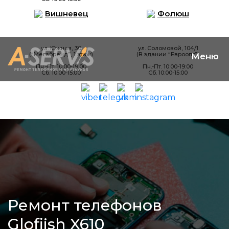
Вишневец
Фолюш
ул. Южная, 30
ул. Соломовой, 104/1
(“Мегабренд”, 1 этаж)
(В здании “Евроопт”)
Пн.-Пт. 10:00-19:00
Пн.-Пт. 10:00-19:00
Сб. 10:00-15:00
Сб. 10:00-15:00
Ремонт телефонов
Glofiish X610