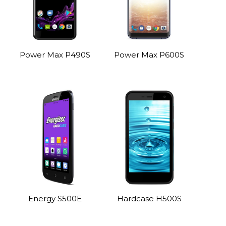
Power Max P490S
Power Max P600S
Energy S500E
Hardcase H500S