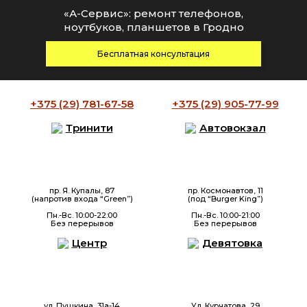
«А-Сервис»: ремонт телефонов,
ноутбуков, планшетов в Гродно
Бесплатная консультация
+375 (29)
781-67-58
+375 (29)
905-77-99
Тринити
Автовокзал
пр. Я. Купалы, 87
пр. Космонавтов, 11
(напротив входа “Green”)
(под “Burger King”)
Пн.-Вс. 10:00-22:00
Пн.-Вс. 10:00-21:00
Без перерывов
Без перерывов
Центр
Девятовка
ул. Пушкина, 31а-14
Ул. Курчатова, 29