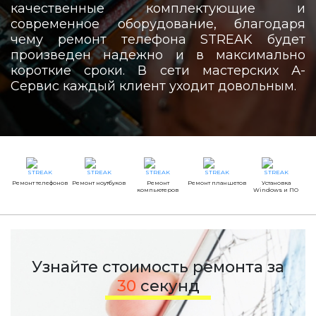
качественные комплектующие и
современное оборудование, благодаря
чему ремонт телефона STREAK будет
произведен надежно и в максимально
короткие сроки. В сети мастерских А-
Сервис каждый клиент уходит довольным.
Ремонт телефонов
Ремонт ноутбуков
Ремонт
Ремонт планшетов
Установка
компьютеров
Windows и ПО
Узнайте стоимость ремонта за
30
секунд