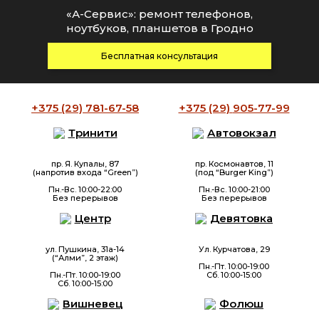
«А-Сервис»: ремонт телефонов,
ноутбуков, планшетов в Гродно
Бесплатная консультация
+375 (29)
781-67-58
+375 (29)
905-77-99
Тринити
Автовокзал
пр. Я. Купалы, 87
пр. Космонавтов, 11
(напротив входа “Green”)
(под “Burger King”)
Пн.-Вс. 10:00-22:00
Пн.-Вс. 10:00-21:00
Без перерывов
Без перерывов
Центр
Девятовка
ул. Пушкина, 31а-14
Ул. Курчатова, 29
(“Алми”, 2 этаж)
Пн.-Пт. 10:00-19:00
Пн.-Пт. 10:00-19:00
Сб. 10:00-15:00
Сб. 10:00-15:00
Вишневец
Фолюш