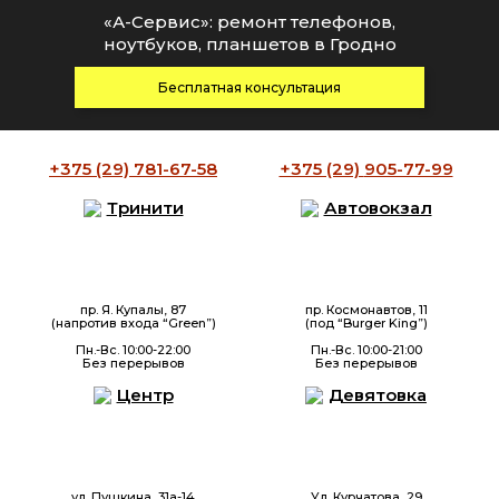
«А-Сервис»: ремонт телефонов,
ноутбуков, планшетов в Гродно
Бесплатная консультация
+375 (29)
781-67-58
+375 (29)
905-77-99
Тринити
Автовокзал
пр. Я. Купалы, 87
пр. Космонавтов, 11
(напротив входа “Green”)
(под “Burger King”)
Пн.-Вс. 10:00-22:00
Пн.-Вс. 10:00-21:00
Без перерывов
Без перерывов
Центр
Девятовка
ул. Пушкина, 31а-14
Ул. Курчатова, 29