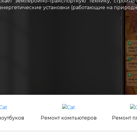
ает землеройно-транспортную технику, строите
 энергетические установки (работающие на природ
ноутбуков
Ремонт компьютеров
Ремонт п