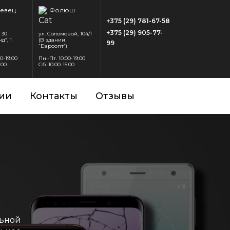
евец
Фолюш
+375 (29) 781-67-58
+375 (29) 905-77-
 30
ул. Соломовой, 104/1
д”, 1
(В здании
99
“Евроопт”)
00-19:00
Пн.-Пт. 10:00-19:00
:00
Сб. 10:00-15:00
ии
Контакты
Отзывы
льной