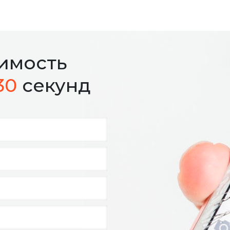
оимость
30
секунд