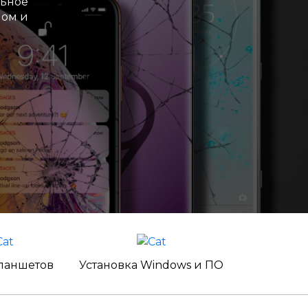
льное
ном и
ланшетов
Установка Windows и ПО