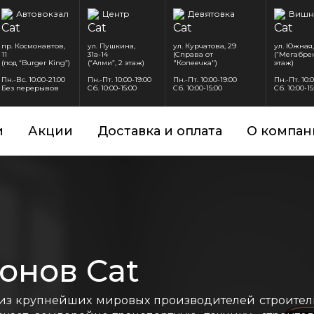
Автовокзал
Центр
Девятовка
Вишн
пр. Космонавтов,
ул. Пушкина,
ул. Курчатова, 29
ул. Южная,
11
31а-14
(Справа от
(“Мегабрен
(под “Burger King”)
(“Алми”, 2 этаж)
"Копеечка")
этаж)
Пн.-Вс. 10:00-21:00
Пн.-Пт. 10:00-19:00
Пн.-Пт. 10:00-19:00
Пн.-Пт. 10:
Без перерывов
Сб. 10:00-15:00
Сб. 10:00-15:00
Сб. 10:00-15
и
Акции
Доставка и оплата
О компан
онов Cat
 из крупнейших мировых производителей строите