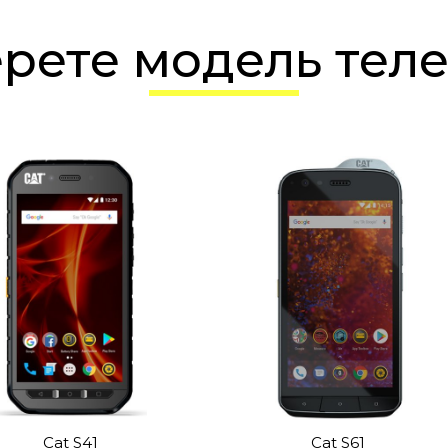
ерете модель тел
Cat S41
Cat S61