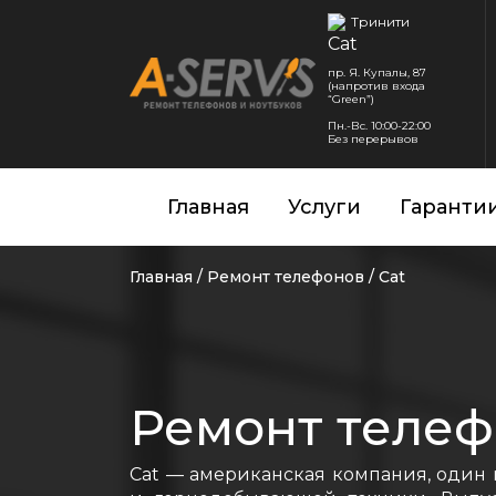
Тринити
пр. Я. Купалы, 87
(напротив входа
“Green”)
Пн.-Вс. 10:00-22:00
Без перерывов
Главная
Услуги
Гаранти
Главная
/
Ремонт телефонов
/
Cat
Ремонт телеф
Cat — американская компания, один