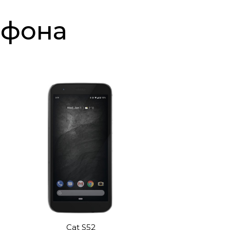
ефона
Cat S52