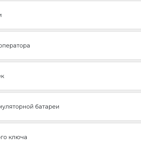
и
 оператора
ек
муляторной батареи
ого ключа