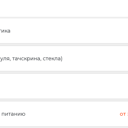
тика
ля, тачскрина, стекла)
о питанию
от