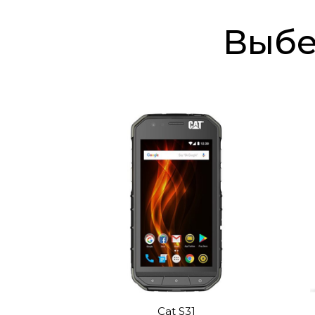
Выб
Cat S31