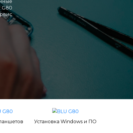
нные
 G80
ервис
ланшетов
Установка Windows и ПО