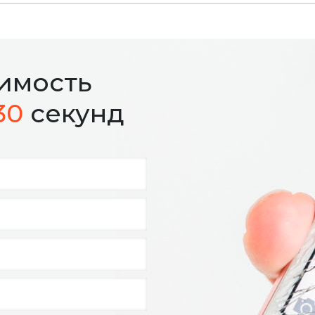
оимость
30
секунд