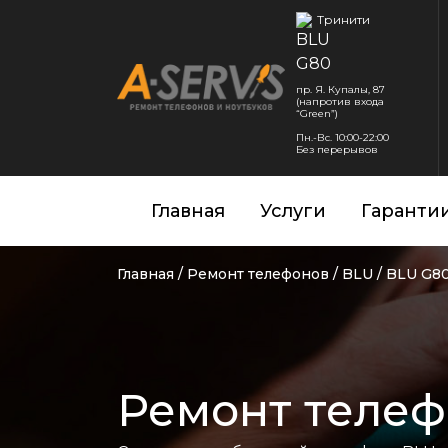
Тринити
пр. Я. Купалы, 87
(напротив входа
“Green”)
Пн.-Вс. 10:00-22:00
Без перерывов
Главная
Услуги
Гаранти
Главная
/
Ремонт телефонов
/
BLU
/
BLU G8
Ремонт телеф