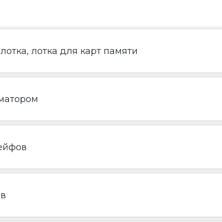
лотка, лотка для карт памяти
матором
ейфов
ов