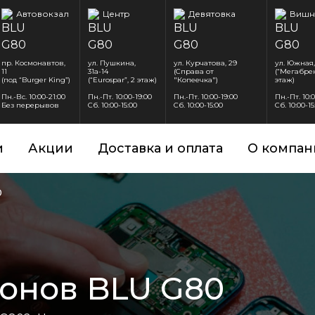
Автовокзал
Центр
Девятовка
Вишн
пр. Космонавтов,
ул. Пушкина,
ул. Курчатова, 29
ул. Южная,
11
31а-14
(Справа от
(“Мегабрен
(под “Burger King”)
(“Eurospar”, 2 этаж)
"Копеечка")
этаж)
Пн.-Вс. 10:00-21:00
Пн.-Пт. 10:00-19:00
Пн.-Пт. 10:00-19:00
Пн.-Пт. 10:
Без перерывов
Сб. 10:00-15:00
Сб. 10:00-15:00
Сб. 10:00-15
и
Акции
Доставка и оплата
О компан
0
онов BLU G80