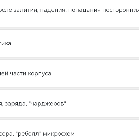
сле залития, падения, попадания посторонни
тика
ей части корпуса
, заряда, "чарджеров"
ора, "реболл" микросхем