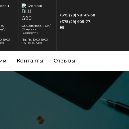
евец
Фолюш
+375 (29) 781-67-58
+375 (29) 905-77-
 30
ул. Соломовой, 104/1
99
д”, 1
(В здании
“Евроопт”)
00-19:00
Пн.-Пт. 10:00-19:00
:00
Сб. 10:00-15:00
ии
Контакты
Отзывы