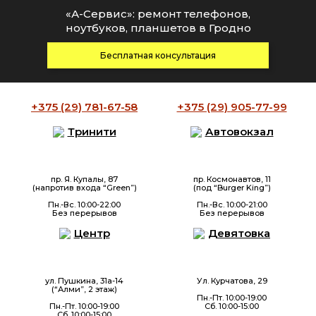
«А-Сервис»: ремонт телефонов,
ноутбуков, планшетов в Гродно
Бесплатная консультация
+375 (29)
781-67-58
+375 (29)
905-77-99
Тринити
Автовокзал
пр. Я. Купалы, 87
пр. Космонавтов, 11
(напротив входа “Green”)
(под “Burger King”)
Пн.-Вс. 10:00-22:00
Пн.-Вс. 10:00-21:00
Без перерывов
Без перерывов
Центр
Девятовка
ул. Пушкина, 31а-14
Ул. Курчатова, 29
(“Алми”, 2 этаж)
Пн.-Пт. 10:00-19:00
Пн.-Пт. 10:00-19:00
Сб. 10:00-15:00
Сб. 10:00-15:00