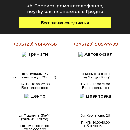
«А-Сервис»: ремонт телефонов,
ноутбуков, планшетов в Гродно
Бесплатная консультация
+375 (29)
781-67-58
+375 (29)
905-77-99
Тринити
Автовокзал
пр. Я. Купалы, 87
пр. Космонавтов, 11
(напротив входа “Green”)
(под “Burger King”)
Пн.-Вс. 10:00-22:00
Пн.-Вс. 10:00-21:00
Без перерывов
Без перерывов
Центр
Девятовка
ул. Пушкина, 31а-14
Ул. Курчатова, 29
(“Алми”, 2 этаж)
Пн.-Пт. 10:00-19:00
Пн.-Пт. 10:00-19:00
Сб. 10:00-15:00
Сб. 10:00-15:00