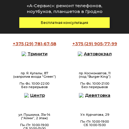
«А-Сервис»: ремонт телефонов,
ноутбуков, планшетов в Гродно
Бесплатная консультация
+375 (29)
781-67-58
+375 (29)
905-77-99
Тринити
Автовокзал
пр. Я. Купалы, 87
пр. Космонавтов, 11
(напротив входа “Green”)
(под “Burger King”)
Пн.-Вс. 10:00-22:00
Пн.-Вс. 10:00-21:00
Без перерывов
Без перерывов
Центр
Девятовка
ул. Пушкина, 31а-14
Ул. Курчатова, 29
(“Алми”, 2 этаж)
Пн.-Пт. 10:00-19:00
Пн.-Пт. 10:00-19:00
Сб. 10:00-15:00
Сб. 10:00-15:00