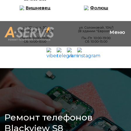
Вишневец
Фолюш
ул. Южная, 30
ул. Соломовой, 104/1
(“Мегабренд”, 1 этаж)
(В здании “Евроопт”)
Пн.-Пт. 10:00-19:00
Пн.-Пт. 10:00-19:00
Сб. 10:00-15:00
Сб. 10:00-15:00
Ремонт телефонов
Blackview S8