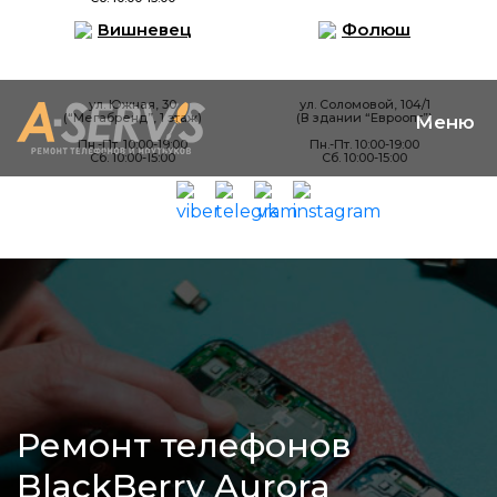
Вишневец
Фолюш
ул. Южная, 30
ул. Соломовой, 104/1
(“Мегабренд”, 1 этаж)
(В здании “Евроопт”)
Пн.-Пт. 10:00-19:00
Пн.-Пт. 10:00-19:00
Сб. 10:00-15:00
Сб. 10:00-15:00
Ремонт телефонов
BlackBerry Aurora