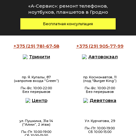
«А-Сервис»: ремонт телефонов,
ноутбуков, планшетов в Гродно
Бесплатная консультация
+375 (29)
781-67-58
+375 (29)
905-77-99
Тринити
Автовокзал
пр. Я. Купалы, 87
пр. Космонавтов, 11
(напротив входа “Green”)
(под “Burger King”)
Пн.-Вс. 10:00-22:00
Пн.-Вс. 10:00-21:00
Без перерывов
Без перерывов
Центр
Девятовка
ул. Пушкина, 31а-14
Ул. Курчатова, 29
(“Алми”, 2 этаж)
Пн.-Пт. 10:00-19:00
Пн.-Пт. 10:00-19:00
Сб. 10:00-15:00
Сб. 10:00-15:00