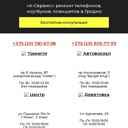
«А-Сервис»: ремонт телефонов,
ноутбуков, планшетов в Гродно
Бесплатная консультация
+375 (29)
781-67-58
+375 (29)
905-77-99
Тринити
Автовокзал
пр. Я. Купалы, 87
пр. Космонавтов, 11
(напротив входа “Green”)
(под “Burger King”)
Пн.-Вс. 10:00-22:00
Пн.-Вс. 10:00-21:00
Без перерывов
Без перерывов
Центр
Девятовка
ул. Пушкина, 31а-14
Ул. Курчатова, 29
(“Алми”, 2 этаж)
Пн.-Пт. 10:00-19:00
Пн.-Пт. 10:00-19:00
Сб. 10:00-15:00
Сб. 10:00-15:00