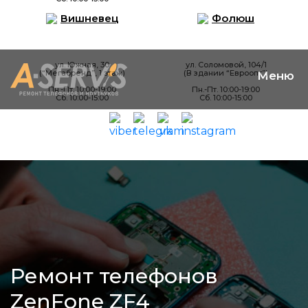
Вишневец
Фолюш
ул. Южная, 30
ул. Соломовой, 104/1
(“Мегабренд”, 1 этаж)
(В здании “Евроопт”)
Пн.-Пт. 10:00-19:00
Пн.-Пт. 10:00-19:00
Сб. 10:00-15:00
Сб. 10:00-15:00
Ремонт телефонов
ZenFone ZF4