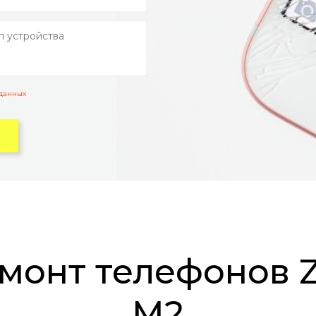
 данных
M2