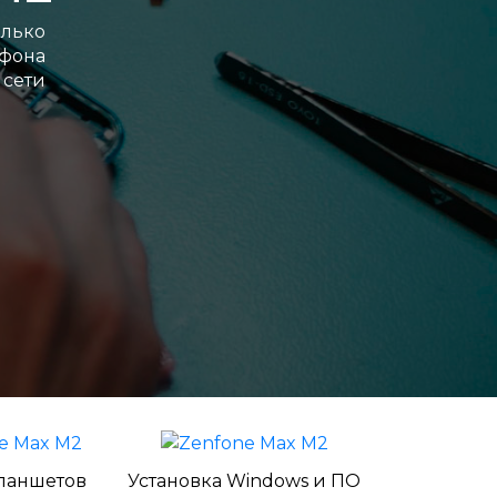
лько
ефона
сети
ланшетов
Установка Windows и ПО