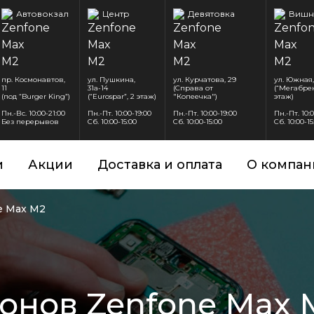
Автовокзал
Центр
Девятовка
Вишн
пр. Космонавтов,
ул. Пушкина,
ул. Курчатова, 29
ул. Южная,
11
31а-14
(Справа от
(“Мегабрен
(под “Burger King”)
(“Eurospar”, 2 этаж)
"Копеечка")
этаж)
Пн.-Вс. 10:00-21:00
Пн.-Пт. 10:00-19:00
Пн.-Пт. 10:00-19:00
Пн.-Пт. 10:
Без перерывов
Сб. 10:00-15:00
Сб. 10:00-15:00
Сб. 10:00-15
и
Акции
Доставка и оплата
О компан
e Max M2
онов Zenfone Max 