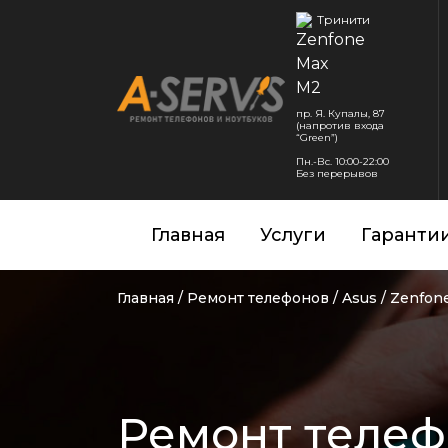
Тринити
пр. Я. Купалы, 87
(напротив входа
“Green”)
Пн.-Вс. 10:00-22:00
Без перерывов
Главная
Услуги
Гаранти
Главная
/
Ремонт телефонов
/
Asus
/
Zenfon
Ремонт телеф