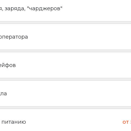
, заряда, "чарджеров"
 оператора
ейфов
кла
о питанию
от