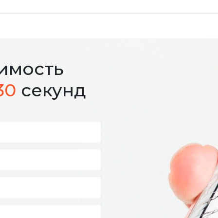
оимость
30
секунд