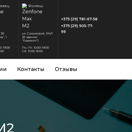
евец
Фолюш
+375 (29) 781-67-58
+375 (29) 905-77-
99
 30
ул. Соломовой, 104/1
д”, 1
(В здании
“Евроопт”)
00-19:00
Пн.-Пт. 10:00-19:00
:00
Сб. 10:00-15:00
ии
Контакты
Отзывы
M2