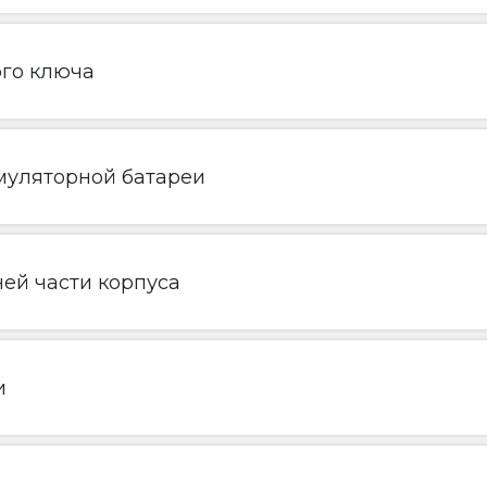
ого ключа
муляторной батареи
ей части корпуса
и