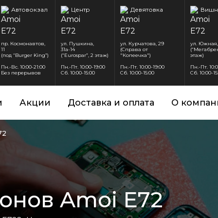
Автовокзал
Центр
Девятовка
Вишн
пр. Космонавтов,
ул. Пушкина,
ул. Курчатова, 29
ул. Южная,
11
31а-14
(Справа от
(“Мегабрен
(под “Burger King”)
(“Eurospar”, 2 этаж)
"Копеечка")
этаж)
Пн.-Вс. 10:00-21:00
Пн.-Пт. 10:00-19:00
Пн.-Пт. 10:00-19:00
Пн.-Пт. 10:
Без перерывов
Сб. 10:00-15:00
Сб. 10:00-15:00
Сб. 10:00-15
и
Акции
Доставка и оплата
О компан
72
онов Amoi E72