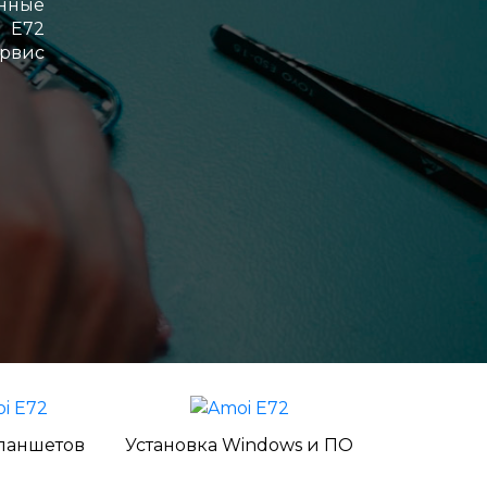
нные
i E72
ервис
ланшетов
Установка Windows и ПО