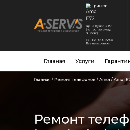
Тринити
пр. Я. Купалы, 87
(напротив входа
“Green”)
Пн.-Вс. 10:00-22:00
Без перерывов
Главная
Услуги
Гаранти
Главная
/
Ремонт телефонов
/
Amoi
/
Amoi E
Ремонт телеф