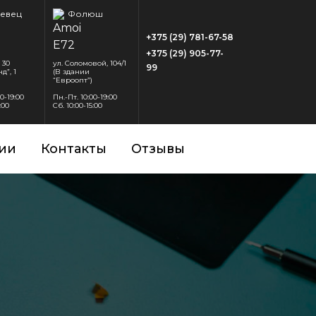
евец
Фолюш
+375 (29) 781-67-58
+375 (29) 905-77-
 30
ул. Соломовой, 104/1
99
д”, 1
(В здании
“Евроопт”)
00-19:00
Пн.-Пт. 10:00-19:00
:00
Сб. 10:00-15:00
ии
Контакты
Отзывы