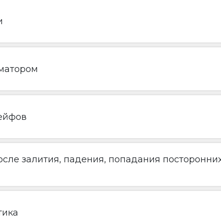
и
матором
ейфов
сле залития, падения, попадания посторонни
тика