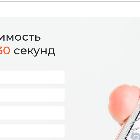
оимость
30
секунд