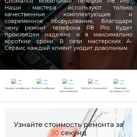
Сломался мобильный телефон P8 Pro?
Наши мастера используют только
качественные комплектующие и
современное оборудование, благодаря
чему ремонт телефона P8 Pro будет
произведен надежно и в максимально
короткие сроки. В сети мастерских А-
Сервис каждый клиент уходит довольным.
Ремонт телефонов
Ремонт ноутбуков
Ремонт
Ремонт планшетов
Установка
компьютеров
Windows и ПО
Узнайте стоимость ремонта за
30
секунд