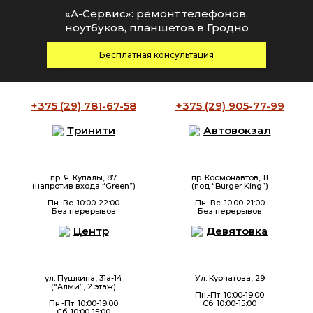
«А-Сервис»: ремонт телефонов,
ноутбуков, планшетов в Гродно
Бесплатная консультация
+375 (29)
781-67-58
+375 (29)
905-77-99
Тринити
Автовокзал
пр. Я. Купалы, 87
пр. Космонавтов, 11
(напротив входа “Green”)
(под “Burger King”)
Пн.-Вс. 10:00-22:00
Пн.-Вс. 10:00-21:00
Без перерывов
Без перерывов
Центр
Девятовка
ул. Пушкина, 31а-14
Ул. Курчатова, 29
(“Алми”, 2 этаж)
Пн.-Пт. 10:00-19:00
Пн.-Пт. 10:00-19:00
Сб. 10:00-15:00
Сб. 10:00-15:00