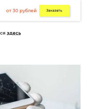
от 30 рублей
Заказать
ься
здесь