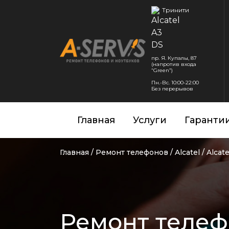
Тринити
пр. Я. Купалы, 87
(напротив входа
“Green”)
Пн.-Вс. 10:00-22:00
Без перерывов
Главная
Услуги
Гаранти
Главная
/
Ремонт телефонов
/
Alcatel
/
Alcat
Ремонт телефо