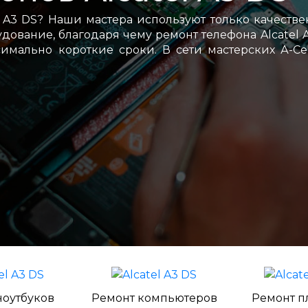
 A3 DS? Наши мастера используют только качеств
ование, благодаря чему ремонт телефона Alcatel 
имально короткие сроки. В сети мастерских А-С
ноутбуков
Ремонт компьютеров
Ремонт п