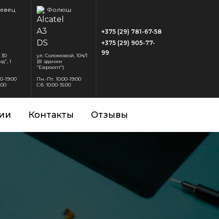
евец
Фолюш
+375 (29) 781-67-58
+375 (29) 905-77-
99
 30
ул. Соломовой, 104/1
д”, 1
(В здании
“Евроопт”)
00-19:00
Пн.-Пт. 10:00-19:00
:00
Сб. 10:00-15:00
ии
Контакты
Отзывы