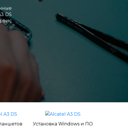
енные
A3 DS
ервис
ланшетов
Установка Windows и ПО