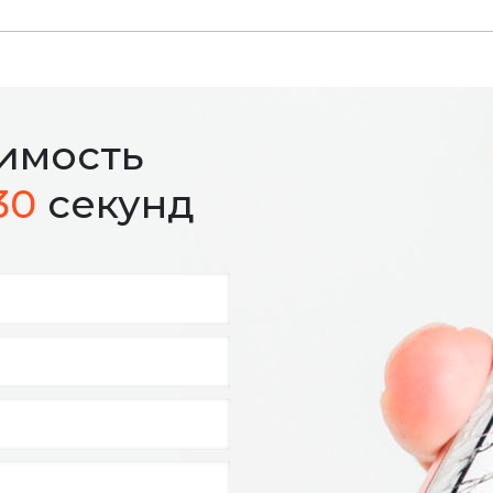
оимость
30
секунд