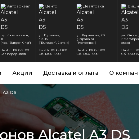
Автовокзал
Центр
Девятовка
Вишн
пр. Космонавтов,
ул. Пушкина,
ул. Курчатова, 29
ул. Южная,
11
31а-14
(Справа от
(“Мегабрен
(под “Burger King”)
(“Eurospar”, 2 этаж)
"Копеечка")
этаж)
Пн.-Вс. 10:00-21:00
Пн.-Пт. 10:00-19:00
Пн.-Пт. 10:00-19:00
Пн.-Пт. 10:
Без перерывов
Сб. 10:00-15:00
Сб. 10:00-15:00
Сб. 10:00-15
и
Акции
Доставка и оплата
О компан
el A3 DS
нов Alcatel A3 DS