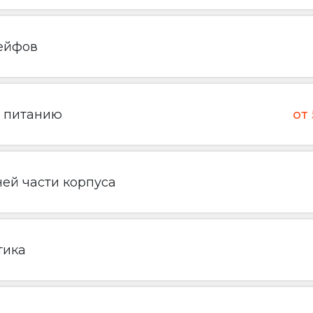
ейфов
о питанию
от
ей части корпуса
тика