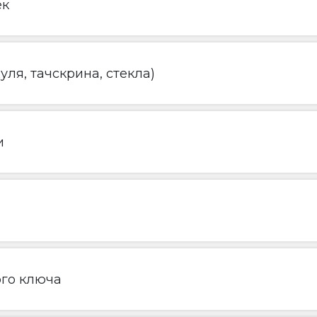
ек
ля, тачскрина, стекла)
и
ого ключа