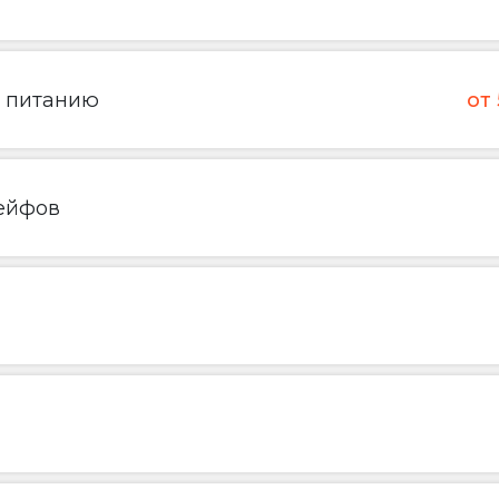
о питанию
от
ейфов