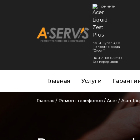
Тринити
пр. Я. Купалы, 87
(напротив входа
“Green”)
Пн.-Вс. 10:00-22:00
Без перерывов
Главная
Услуги
Гаранти
Главная
/
Ремонт телефонов
/
Acer
/
Acer Liq