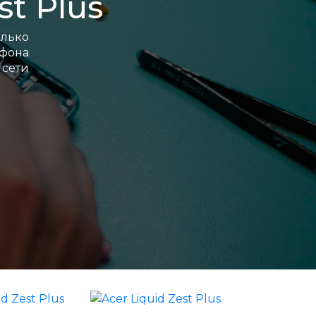
t Plus
лько
ефона
 сети