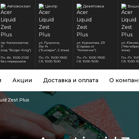
Автовокзал
Центр
Девятовка
Вишн
пр. Космонавтов,
ул. Пушкина,
ул. Курчатова, 29
ул. Южная,
11
31а-14
(Справа от
(“Мегабрен
(под “Burger King”)
(“Eurospar”, 2 этаж)
"Копеечка")
этаж)
Пн.-Вс. 10:00-21:00
Пн.-Пт. 10:00-19:00
Пн.-Пт. 10:00-19:00
Пн.-Пт. 10:
Без перерывов
Сб. 10:00-15:00
Сб. 10:00-15:00
Сб. 10:00-15
и
Акции
Доставка и оплата
О компан
uid Zest Plus