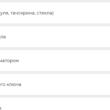
ля, тачскрина, стекла)
кла
матором
ого ключа
и