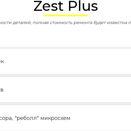
Zest Plus
мости деталей, полная стоимость ремонта будет известна п
ек
ов
ора, "реболл" микросхем