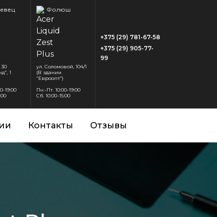
евец
Фолюш
+375 (29) 781-67-58
+375 (29) 905-77-
99
 30
ул. Соломовой, 104/1
д”, 1
(В здании
“Евроопт”)
00-19:00
Пн.-Пт. 10:00-19:00
:00
Сб. 10:00-15:00
ии
Контакты
Отзывы