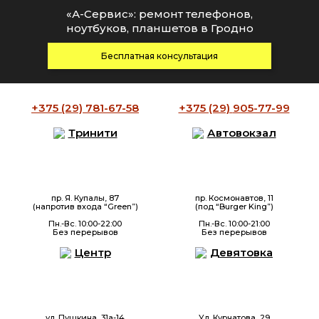
«А-Сервис»: ремонт телефонов,
ноутбуков, планшетов в Гродно
Бесплатная консультация
+375 (29)
781-67-58
+375 (29)
905-77-99
Тринити
Автовокзал
пр. Я. Купалы, 87
пр. Космонавтов, 11
(напротив входа “Green”)
(под “Burger King”)
Пн.-Вс. 10:00-22:00
Пн.-Вс. 10:00-21:00
Без перерывов
Без перерывов
Центр
Девятовка
ул. Пушкина, 31а-14
Ул. Курчатова, 29