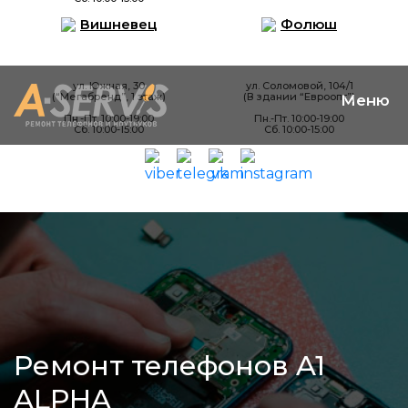
Вишневец
Фолюш
ул. Южная, 30
ул. Соломовой, 104/1
(“Мегабренд”, 1 этаж)
(В здании “Евроопт”)
Пн.-Пт. 10:00-19:00
Пн.-Пт. 10:00-19:00
Сб. 10:00-15:00
Сб. 10:00-15:00
Ремонт телефонов A1
ALPHA