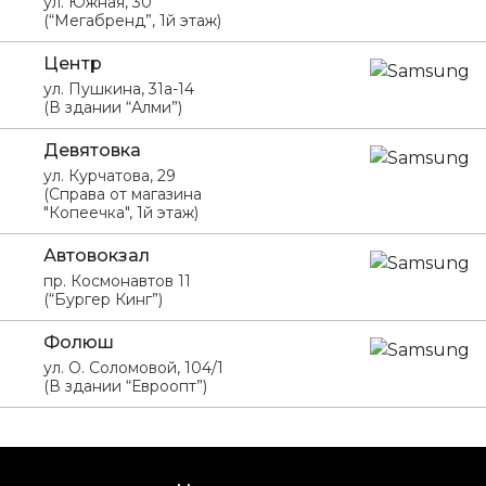
ул. Южная, 30
(“Мегабренд”, 1й этаж)
Центр
ул. Пушкина, 31а-14
(В здании “Алми”)
Девятовка
ул. Курчатова, 29
(Справа от магазина
"Копеечка", 1й этаж)
Автовокзал
пр. Космонавтов 11
(“Бургер Кинг”)
Фолюш
ул. О. Соломовой, 104/1
(В здании “Евроопт”)