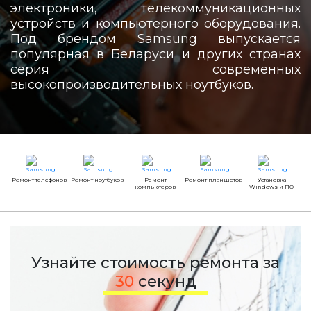
электроники, телекоммуникационных
устройств и компьютерного оборудования.
Под брендом Samsung выпускается
популярная в Беларуси и других странах
серия современных
высокопроизводительных ноутбуков.
Ремонт телефонов
Ремонт ноутбуков
Ремонт
Ремонт планшетов
Установка
компьютеров
Windows и ПО
Узнайте стоимость ремонта за
30
секунд