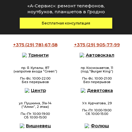
«А-Сервис»: ремонт телефонов,
ноутбуков, планшетов в Гродно
Бесплатная консультация
+375 (29)
781-67-58
+375 (29)
905-77-99
Тринити
Автовокзал
пр. Я. Купалы, 87
пр. Космонавтов, 11
(напротив входа “Green”)
(под “Burger King”)
Пн.-Вс. 10:00-22:00
Пн.-Вс. 10:00-21:00
Без перерывов
Без перерывов
Центр
Девятовка
ул. Пушкина, 31а-14
Ул. Курчатова, 29
(“Алми”, 2 этаж)
Пн.-Пт. 10:00-19:00
Пн.-Пт. 10:00-19:00
Сб. 10:00-15:00
Сб. 10:00-15:00
Вишневец
Фолюш