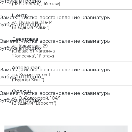
(“Мегабренд”, 1й этаж)
Центр
ул. Пушкина, 31а-14
(В здании “Алми”)
Девятовка
ул. Курчатова, 29
(Справа от магазина
"Копеечка", 1й этаж)
Автовокзал
пр. Космонавтов 11
(“Бургер Кинг”)
Фолюш
ул. О. Соломовой, 104/1
(В здании “Евроопт”)