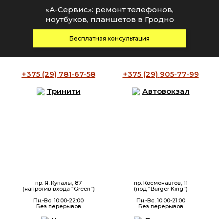
«А-Сервис»: ремонт телефонов,
ноутбуков, планшетов в Гродно
Бесплатная консультация
+375 (29)
781-67-58
+375 (29)
905-77-99
Тринити
Автовокзал
пр. Я. Купалы, 87
пр. Космонавтов, 11
(напротив входа “Green”)
(под “Burger King”)
Пн.-Вс. 10:00-22:00
Пн.-Вс. 10:00-21:00
Без перерывов
Без перерывов