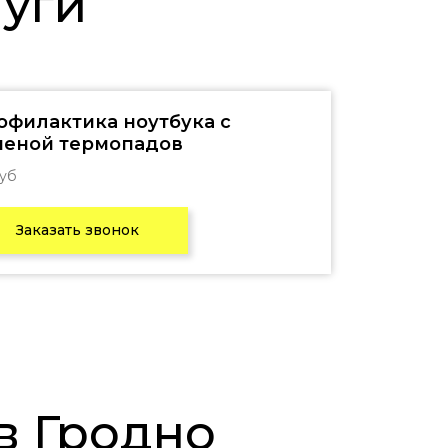
луги
офилактика ноутбука с
меной термопадов
руб
Заказать звонок
в Гродно