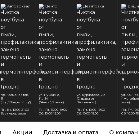
Автовокзал
Центр
Девятовка
Вишн
пр. Космонавтов,
ул. Пушкина,
ул. Курчатова, 29
ул. Южная,
11
31а-14
(Справа от
(“Мегабрен
(под “Burger King”)
(“Алми”, 2 этаж)
"Копеечка")
этаж)
Пн.-Вс. 10:00-21:00
Пн.-Пт. 10:00-19:00
Пн.-Пт. 10:00-19:00
Пн.-Пт. 10:
Без перерывов
Сб. 10:00-15:00
Сб. 10:00-15:00
Сб. 10:00-15
и
Акции
Доставка и оплата
О компан