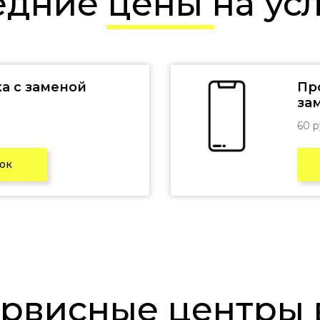
редние цены на ус
а с заменой
Пр
за
60 
нок
ервисные центры