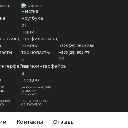
евец
Фолюш
+375 (29) 781-67-58
+375 (29) 905-77-
99
 30
ул. Соломовой, 104/1
д”, 1
(В здании
“Евроопт”)
00-19:00
Пн.-Пт. 10:00-19:00
:00
Сб. 10:00-15:00
ии
Контакты
Отзывы